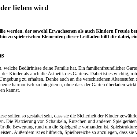
eder lieben wird
ie werden, der sowohl Erwachsenen als auch Kindern Freude berei
n zu spielerischen Elementen; dieser Leitfaden hilft dir dabei, ei
ns
n, welche Bedürfnisse deine Familie hat. Ein familienfreundlicher Gart
 der Kinder als auch die Ästhetik des Gartens. Dabei ist es wichtig, ro
mgebung zu erhalten. Denke auch an die verschiedenen Altersstufen d
 Elemente harmonisch zu integrieren, ohne dass der Garten überladen wi
en kannst.
ese sollten so gestaltet sein, dass sie die Sicherheit der Kinder gewäh
 Die Platzierung von Schaukeln, Rutschen und anderen Spielgeräten 
ür die Bewegung rund um die Spielgeräte vorhanden ist. Spielstruktur
isten. Außerdem ist es hilfreich, Spielbereiche so anzulegen, dass sie 