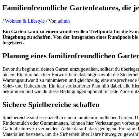
Familienfreundliche Gartenfeatures, die j
/
Wohnen & Lifestyle
/ Von
admin
Ein Garten kann zu einem wundervollen Treffpunkt für die Famil
Umgebung zu schaffen. Von der Integration eines Rundpools bis hi
begeistert.
Planung eines familienfreundlichen Garte
Bevor du beginnst, deinen Garten umzugestalten, solltest du überlege
bieten. Ein durchdachter Entwurf berücksichtigt sowohl die Sicherheit
Wartungsaufwand zu minimieren und gleichzeitig eine ansprechende U
Spiel- und Ruhezonen. Ein klar strukturierter Plan hilft dabei, alle
bekommen und wie du diese Bedingungen optimal für jede Zone nutz
Sichere Spielbereiche schaffen
Spielbereiche sind essenziell in einem familienfreundlichen Garten. Di
Rindenmulch oder Gummimatten, können hier Verletzungen vorbeugen.
Gartenfeatures zu vermeiden. Achte darauf, dass genügend Freiraum f
Materialien bestehen, um die Sicherheit über Jahre hinweg zu gewährle