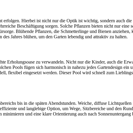
erfolgen. Hierbei ist nicht nur die Optik ist wichtig, sondern auch di
ehrreiche Beschäftigung sorgen. Solche Pflanzen bieten nicht nur ein
sorge. Blühende Pflanzen, die Schmetterlinge und Bienen anziehen, k
 des Jahres blühen, um den Garten lebendig und attraktiv zu halten.
 echte Erholungsoase zu verwandeln. Nicht nur die Kinder, auch die Er
lchen Pools fügen sich harmonisch in nahezu jedes Gartendesign ein u
dell, flexibel eingesetzt werden. Dieser Pool wird schnell zum Lieblin
nbereichs bis in die späten Abendstunden. Weiche, diffuse Lichtquell
ffiziente und langlebige Option, um Wege, Sitzbereiche und den Rundp
en minimieren und eine klare Orientierung auch nach Sonnenuntergang b