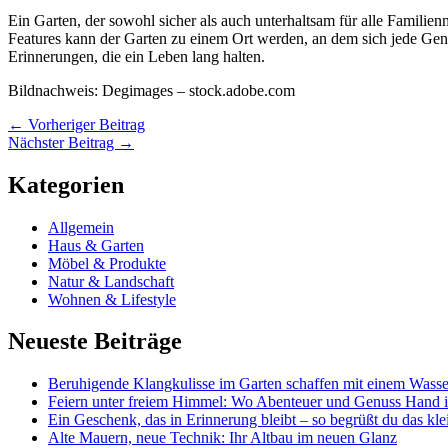
Ein Garten, der sowohl sicher als auch unterhaltsam für alle Familie
Features kann der Garten zu einem Ort werden, an dem sich jede Gener
Erinnerungen, die ein Leben lang halten.
Bildnachweis:
Degimages
– stock.adobe.com
←
Vorheriger Beitrag
Nächster Beitrag
→
Kategorien
Allgemein
Haus & Garten
Möbel & Produkte
Natur & Landschaft
Wohnen & Lifestyle
Neueste Beiträge
Beruhigende Klangkulisse im Garten schaffen mit einem Wasse
Feiern unter freiem Himmel: Wo Abenteuer und Genuss Hand 
Ein Geschenk, das in Erinnerung bleibt – so begrüßt du das kle
Alte Mauern, neue Technik: Ihr Altbau im neuen Glanz