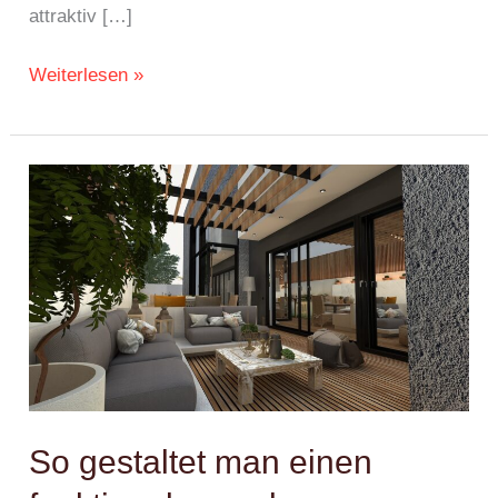
attraktiv […]
Weiterlesen »
So
gestaltet
man
einen
funktionalen
und
ästhetischen
Außenbereich
So gestaltet man einen