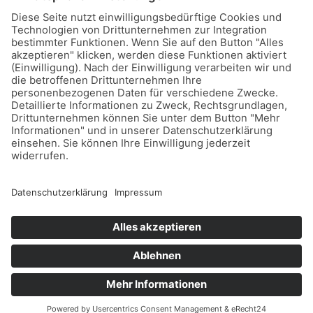
Wasserfall-Becken
Feiern unter freiem Himmel: Wo Abenteuer und Genuss
Hand in Hand gehen
Ein Geschenk, das in Erinnerung bleibt – so begrüßt du das
kleine Wunder mit Stil
Schlagwörter
Copyright © 2026 Haus Herz Garten
Datenschutz
Impressum