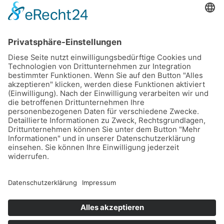
Technologie Ihre Hautpflege nachhaltig
Beruhigende Klangkulisse im Garten schaffen mit einem
Wasserfall-Becken
Feiern unter freiem Himmel: Wo Abenteuer und Genuss
Hand in Hand gehen
Ein Geschenk, das in Erinnerung bleibt – so begrüßt du das
kleine Wunder mit Stil
Alte Mauern, neue Technik: Ihr Altbau im neuen Glanz
Schlagwörter
Copyright © 2026 Haus Herz Garten